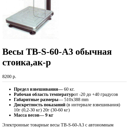
Весы ТВ-S-60-А3 обычная
стоика,ак-р
8200 р.
Предел взвешивания
—
60 кг.
Рабочая область температур
от -20 до +40 градусов
Габаритные размеры
— 510х388 mm
Дискретность показаний
(в интервале взвешивания)
10г (0,2-30 кг) 20г (30-60 кг)
Масса весов
— 9 кг
Электронные товарные весы ТВ-S-60-А3 c автономным