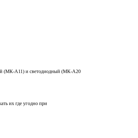
ий (МК-А11) и светодиодный (МК-А20
ать их где угодно при