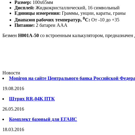
Размер:
100х65мм
Дисплей:
Жидкокристаллический, 16 символьный
Единицы измерения:
Граммы, унции, караты, граны
0
Диапазон рабочих температур,
С:
От -10 до +35
Питание:
2 батареи ААА
Безмен
Н001А-50
со встроенным калькулятором, предназначен 
Новости
Moniron на сайте Центрального банка Российской Федер
19.08.2016
Штрих RR-04K ПТК
26.05.2016
Комплект базовый для ЕГАИС
18.03.2016