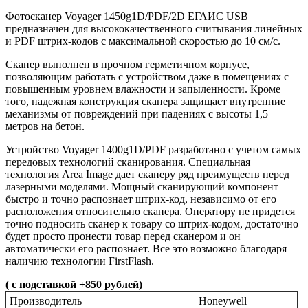
Фотосканер Voyager 1450g1D/PDF/2D ЕГАИС USB
предназначен для высококачественного считывания линейных
и PDF штрих-кодов с максимальной скоростью до 10 см/с.
Сканер выполнен в прочном герметичном корпусе,
позволяющим работать с устройством даже в помещениях с
повышенным уровнем влажности и запыленности. Кроме
того, надежная конструкция сканера защищает внутренние
механизмы от повреждений при падениях с высоты 1,5
метров на бетон.
Устройство Voyager 1400g1D/PDF разработано с учетом самых
передовых технологий сканирования. Специальная
технология Area Image дает сканеру ряд преимуществ перед
лазерными моделями. Мощный сканирующий компонент
быстро и точно распознает штрих-код, независимо от его
расположения относительно сканера. Оператору не придется
точно подносить сканер к товару со штрих-кодом, достаточно
будет просто пронести товар перед сканером и он
автоматически его распознает. Все это возможно благодаря
наличию технологии FirstFlash.
( с подставкой +850 рублей)
Производитель
Honeywell