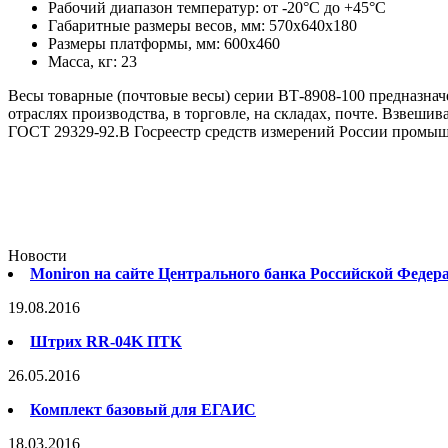
Рабочий диапазон температур: от -20°С до +45°C
Габаритные размеры весов, мм: 570х640х180
Размеры платформы, мм: 600х460
Масса, кг: 23
Весы товарные (почтовые весы) серии ВТ-8908-100 предназнач
отраслях производства, в торговле, на складах, почте. Взвеш
ГОСТ 29329-92.В Госреестр средств измерений России промыш
Новости
Moniron на сайте Центрального банка Российской Федер
19.08.2016
Штрих RR-04K ПТК
26.05.2016
Комплект базовый для ЕГАИС
18.03.2016